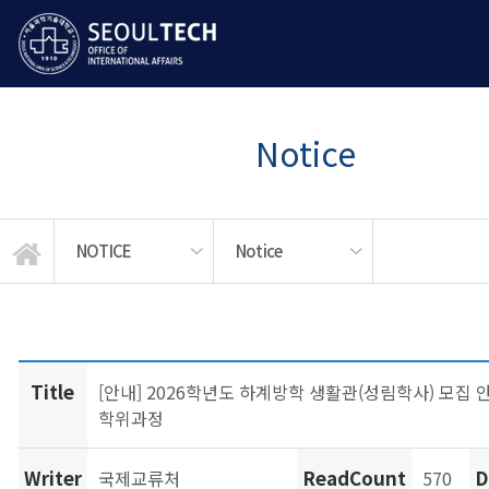
Notice
NOTICE
Notice
LANGUAGE EDUCATION
STUDENT SERVICES
GLOBAL MOBILITY
News & Events
ABOUT US
NOTICE
Notice
APPLY
Title
[안내] 2026학년도 하계방학 생활관(성림학사) 모집 안
학위과정
Writer
ReadCount
D
국제교류처
570