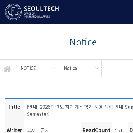
Notice
NOTICE
Notice
LANGUAGE EDUCATION
STUDENT SERVICES
GLOBAL MOBILITY
News & Events
ABOUT US
NOTICE
Notice
APPLY
Title
[안내] 2026학년도 하계 계절학기 시행 계획 안내(Su
Semester)
Writer
ReadCount
D
국제교류처
561