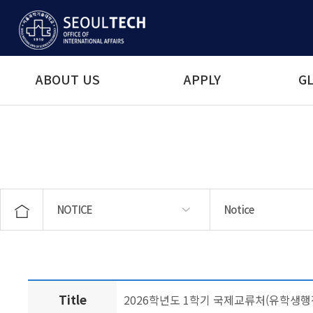
ABOUT US
APPLY
GL
NOTICE
Notice
ABOUT US
APPLY
GLOBAL MOBILITY
STUDENT SERVICES
LANGUAGE EDUCATION
NOTICE
Notice
News & Events
Title
2026학년도 1학기 국제교류처(유학생행