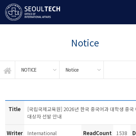
Notice
NOTICE
Notice
LANGUAGE EDUCATION
STUDENT SERVICES
GLOBAL MOBILITY
News & Events
ABOUT US
NOTICE
Notice
APPLY
Title
[국립국제교육원] 2026년 한국 중국어과 대학생 중국
대상자 선발 안내
Writer
ReadCount
D
International
1538