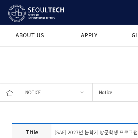
ABOUT US
APPLY
GL
NOTICE
Notice
ABOUT US
APPLY
GLOBAL MOBILITY
STUDENT SERVICES
LANGUAGE EDUCATION
NOTICE
Notice
News & Events
Title
[SAF] 2027년 봄학기 방문학생 프로그