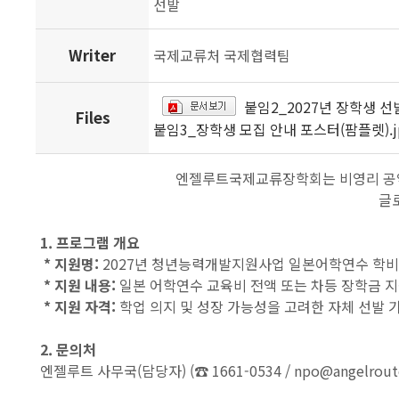
선발
Writer
국제교류처 국제협력팀
붙임2_2027년 장학생 선
Files
붙임3_장학생 모집 안내 포스터(팜플렛).j
엔젤루트국제교류장학회는 비영리 공익
글
1. 프로그램 개요
* 지원명:
2027년 청년능력개발지원사업 일본어학연수 학
* 지원 내용:
일본 어학연수 교육비 전액 또는 차등 장학금 지
* 지원 자격:
학업 의지 및 성장 가능성을 고려한 자체 선발 기
2. 문의처
엔젤루트 사무국(담당자) (☎ 1661-0534 / npo@angelroute