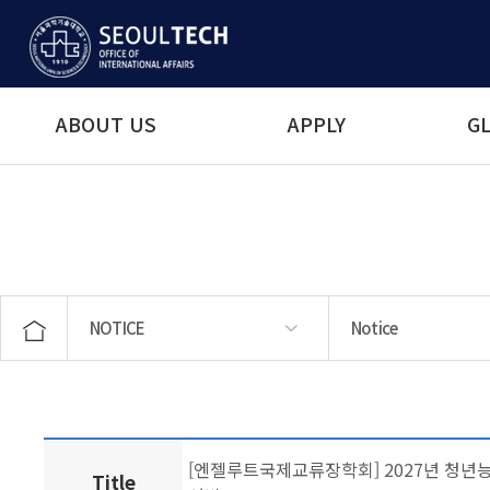
ABOUT US
APPLY
GL
NOTICE
Notice
ABOUT US
APPLY
GLOBAL MOBILITY
STUDENT SERVICES
LANGUAGE EDUCATION
NOTICE
Notice
News & Events
[엔젤루트국제교류장학회] 2027년 청
Title