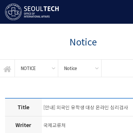
Notice
NOTICE
Notice
LANGUAGE EDUCATION
STUDENT SERVICES
GLOBAL MOBILITY
News & Events
ABOUT US
NOTICE
Notice
APPLY
Title
[안내] 외국인 유학생 대상 온라인 심리검사
Writer
국제교류처