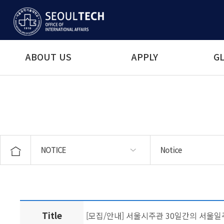
ABOUT US
APPLY
GL
NOTICE
Notice
ABOUT US
APPLY
GLOBAL MOBILITY
STUDENT SERVICES
LANGUAGE EDUCATION
NOTICE
Notice
News & Events
Title
[모집/안내] 서울시주관 30일간의 서울일주 